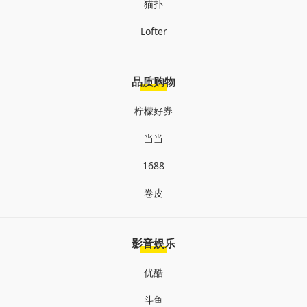
猫扑
Lofter
品质购物
柠檬好券
当当
1688
卷皮
影音娱乐
优酷
斗鱼