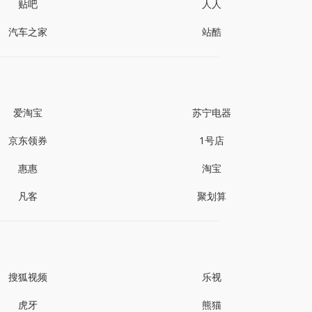
贴吧
人人
汽车之家
站酷
爱淘宝
苏宁电器
京东领券
1号店
惠惠
淘宝
凡客
聚划算
搜狐视频
乐视
虎牙
熊猫