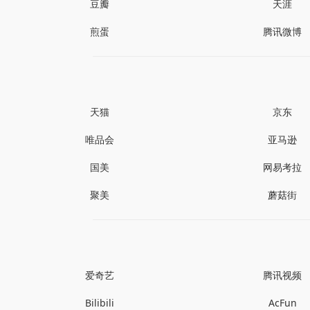
豆瓣
天涯
煎蛋
腾讯微博
天猫
京东
唯品会
亚马逊
国美
网易考拉
聚美
蘑菇街
爱奇艺
腾讯视频
Bilibili
AcFun