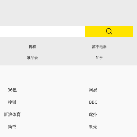
携程
苏宁电器
唯品会
知乎
36氪
网易
搜狐
BBC
新浪体育
虎扑
简书
果壳